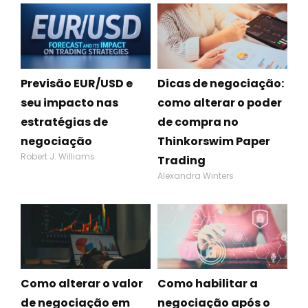
Previsão EUR/USD e
Dicas de negociação:
seu impacto nas
como alterar o poder
estratégias de
de compra no
negociação
Thinkorswim Paper
Robert J. Williams
Trading
Alexandra Winters
Como alterar o valor
Como habilitar a
de negociação em
negociação após o