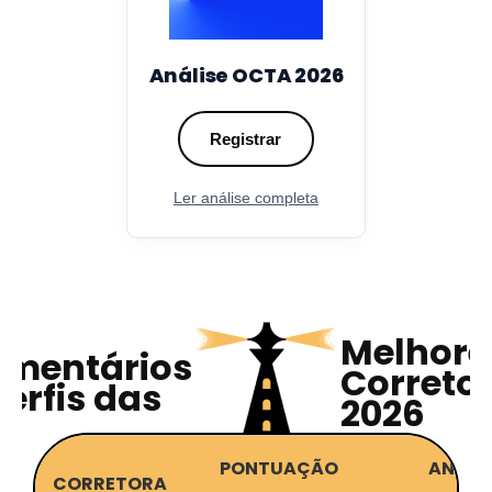
Análise OCTA 2026
Registrar
Ler análise completa
Melhore
mentários
Correto
perfis das
2026
PONTUAÇÃO
ANÁLI
CORRETORA