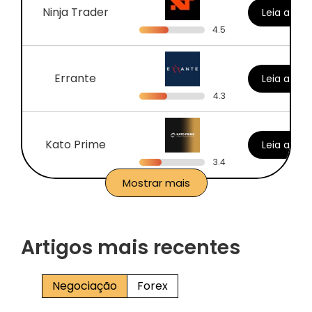
Ninja Trader
Leia a ava
4.5
Errante
Leia a ava
4.3
Kato Prime
Leia a ava
3.4
Mostrar mais
Artigos mais recentes
Negociação
Forex