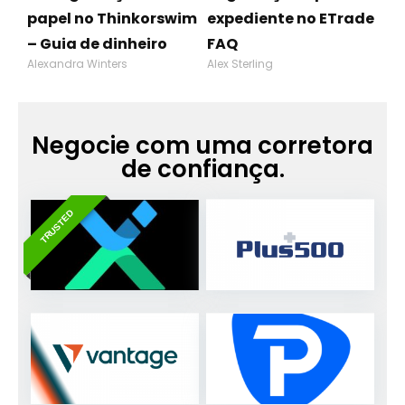
papel no Thinkorswim
expediente no ETrade
– Guia de dinheiro
FAQ
Alexandra Winters
Alex Sterling
Negocie com uma corretora
de confiança.
TRUSTED