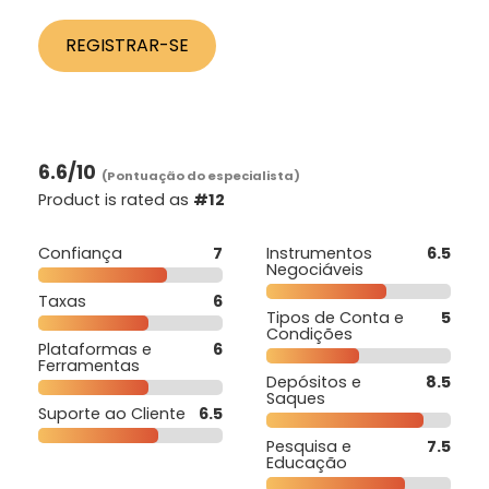
REGISTRAR-SE
6.6
/10
(Pontuação do especialista)
Product is rated as
#12
Confiança
7
Instrumentos
6.5
Negociáveis
Taxas
6
Tipos de Conta e
5
Condições
Plataformas e
6
Ferramentas
Depósitos e
8.5
Saques
Suporte ao Cliente
6.5
Pesquisa e
7.5
Educação