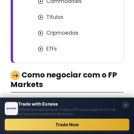
Commodities
Títulos
Cripmoedas
ETFs
Como negociar com o FP
Markets
Tecnicamente, há apenas uma maneira de
negociar com a FP Markets: usando o
MetaTrader. No entanto, tanto o MT4 quanto o
REGISTRAR-SE
MT5 estão disponíveis para todas as