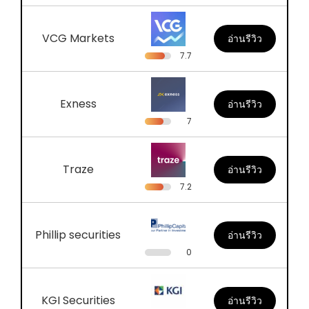
VCG Markets
อ่านรีวิว
7.7
Exness
อ่านรีวิว
7
Traze
อ่านรีวิว
7.2
Phillip securities
อ่านรีวิว
0
KGI Securities
อ่านรีวิว