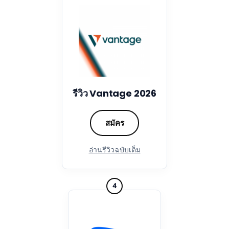
รีวิว Vantage 2026
สมัคร
อ่านรีวิวฉบับเต็ม
4