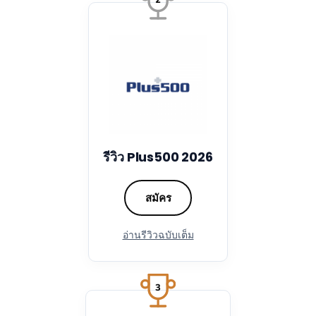
2
รีวิว Plus500 2026
สมัคร
อ่านรีวิวฉบับเต็ม
3