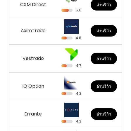
CXM Direct
อ่านรีวิว
6.6
AximTrade
อ่านรีวิว
4.8
Vestrado
อ่านรีวิว
4.7
IQ Option
อ่านรีวิว
4.3
Errante
อ่านรีวิว
4.3