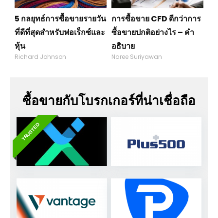
5 กลยุทธ์การซื้อขายรายวัน
การซื้อขาย CFD ดีกว่าการ
ที่ดีที่สุดสำหรับฟอเร็กซ์และ
ซื้อขายปกติอย่างไร – คำ
หุ้น
อธิบาย
Richard Johnson
Naree Suriyawan
ซื้อขายกับโบรกเกอร์ที่น่าเชื่อถือ
TRUSTED