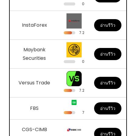
0
InstaForex
อ่านรีวิว
7.2
Maybank
อ่านรีวิว
Securities
0
Versus Trade
อ่านรีวิว
7.2
FBS
อ่านรีวิว
7
CGS-CIMB
อ่านรีวิว