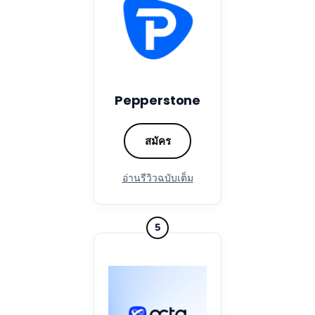
Pepperstone
สมัคร
อ่านรีวิวฉบับเต็ม
5