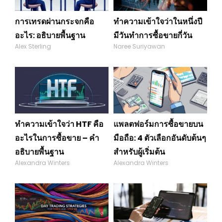
การเทรดผ่านกระจกคือ
ทำความเข้าใจว่าในหนึ่งปี
อะไร: อธิบายพื้นฐาน
มีวันทำการซื้อขายกี่วัน
Alex Sterling
Naree Suriyawan
ทำความเข้าใจว่า HTF คือ
แพลตฟอร์มการซื้อขายบน
อะไรในการซื้อขาย – คำ
มือถือ: 4 ตัวเลือกอันดับต้นๆ
อธิบายพื้นฐาน
สำหรับผู้เริ่มต้น
Alexandra Winters
Alexandra Winters