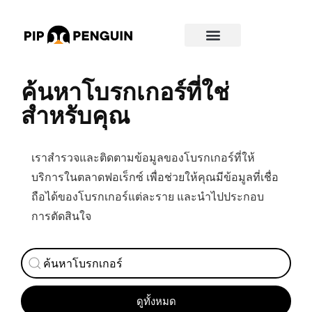
ค้นหาโบรกเกอร์ที่ใช่
สำหรับคุณ
เราสำรวจและติดตามข้อมูลของโบรกเกอร์ที่ให้
บริการในตลาดฟอเร็กซ์ เพื่อช่วยให้คุณมีข้อมูลที่เชื่อ
ถือได้ของโบรกเกอร์แต่ละราย และนำไปประกอบ
การตัดสินใจ
ดูทั้งหมด