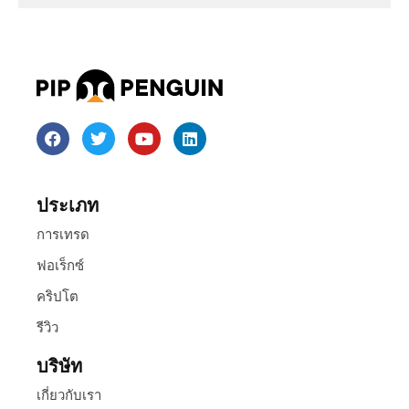
ประเภท
การเทรด
ฟอเร็กซ์
คริปโต
รีวิว
บริษัท
เกี่ยวกับเรา