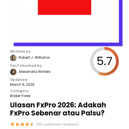
Written by
5.7
Robert J. Williams
Fact checked by
Alexandra Winters
Updated
March 6, 2026
Category
Broker Forex
Ulasan FxPro 2026: Adakah
FxPro Sebenar atau Palsu?
★
★
★
★
★
(
30
customer reviews)