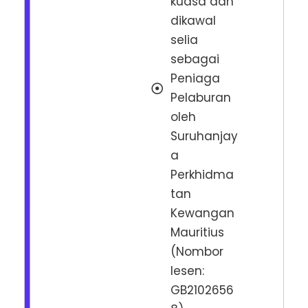
kuasa dan
dikawal
selia
sebagai
Peniaga
Pelaburan
oleh
Suruhanjay
a
Perkhidma
tan
Kewangan
Mauritius
(Nombor
lesen:
GB2102656