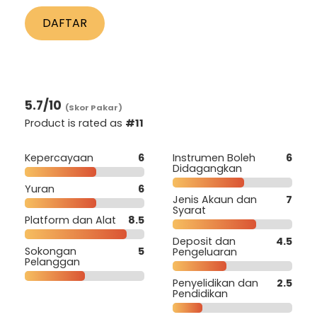
DAFTAR
5.7
/10
(Skor Pakar)
Product is rated as
#11
Kepercayaan
6
Instrumen Boleh
6
Didagangkan
Yuran
6
Jenis Akaun dan
7
Syarat
Platform dan Alat
8.5
Deposit dan
4.5
Sokongan
5
Pengeluaran
Pelanggan
Penyelidikan dan
2.5
Pendidikan