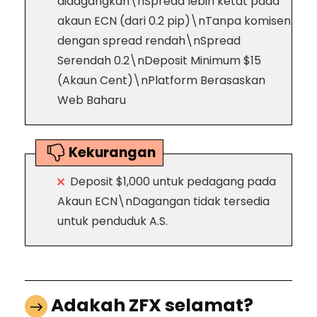
didagangkan\nSpread lebih ketat pada
akaun ECN (dari 0.2 pip)\nTanpa komisen
dengan spread rendah\nSpread
Serendah 0.2\nDeposit Minimum $15
(Akaun Cent)\nPlatform Berasaskan
Web Baharu
Kekurangan
Deposit $1,000 untuk pedagang pada
Akaun ECN\nDagangan tidak tersedia
untuk penduduk A.S.
Adakah ZFX selamat?