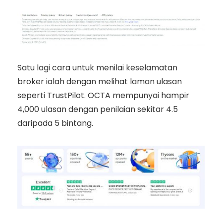
Satu lagi cara untuk menilai keselamatan
broker ialah dengan melihat laman ulasan
seperti TrustPilot. OCTA mempunyai hampir
4,000 ulasan dengan penilaian sekitar 4.5
daripada 5 bintang.