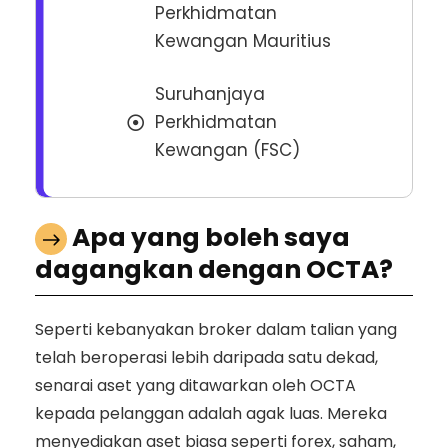
Perkhidmatan
Kewangan Mauritius
Suruhanjaya
Perkhidmatan
Kewangan (FSC)
Apa yang boleh saya
dagangkan dengan OCTA?
Seperti kebanyakan broker dalam talian yang
telah beroperasi lebih daripada satu dekad,
senarai aset yang ditawarkan oleh OCTA
kepada pelanggan adalah agak luas. Mereka
menyediakan aset biasa seperti forex, saham,