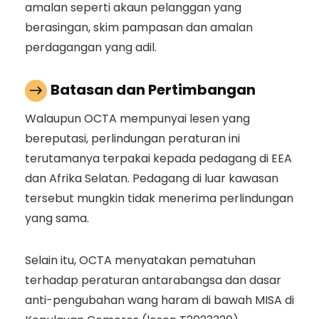
amalan seperti akaun pelanggan yang
berasingan, skim pampasan dan amalan
perdagangan yang adil.
Batasan dan Pertimbangan
Walaupun OCTA mempunyai lesen yang
bereputasi, perlindungan peraturan ini
terutamanya terpakai kepada pedagang di EEA
dan Afrika Selatan. Pedagang di luar kawasan
tersebut mungkin tidak menerima perlindungan
yang sama.
Selain itu, OCTA menyatakan pematuhan
terhadap peraturan antarabangsa dan dasar
anti-pengubahan wang haram di bawah MISA di