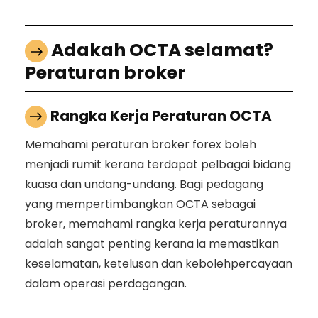
Adakah OCTA selamat?
Peraturan broker
Rangka Kerja Peraturan OCTA
Memahami peraturan broker forex boleh
menjadi rumit kerana terdapat pelbagai bidang
kuasa dan undang-undang. Bagi pedagang
yang mempertimbangkan OCTA sebagai
broker, memahami rangka kerja peraturannya
adalah sangat penting kerana ia memastikan
keselamatan, ketelusan dan kebolehpercayaan
dalam operasi perdagangan.