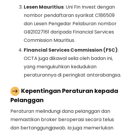
Lesen Mauritius
: Uni Fin Invest dengan
nombor pendaftaran syarikat C186509
dan Lesen Pengedar Pelaburan nombor
GB21027161 daripada Financial Services
Commission Mauritius.
Financial Services Commission (FSC)
:
OCTA juga dikawal selia oleh badan ini,
yang mengukuhkan kedudukan
peraturannya di peringkat antarabangsa.
Kepentingan Peraturan kepada
Pelanggan
Peraturan melindungi dana pelanggan dan
memastikan broker beroperasi secara telus
dan bertanggungjawab. Ia juga memerlukan