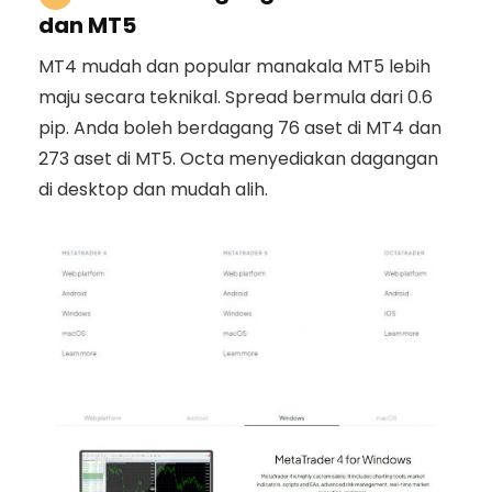
dan MT5
MT4 mudah dan popular manakala MT5 lebih
maju secara teknikal. Spread bermula dari 0.6
pip. Anda boleh berdagang 76 aset di MT4 dan
273 aset di MT5. Octa menyediakan dagangan
di desktop dan mudah alih.