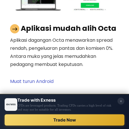
Aplikasi mudah alih Octa
Aplikasi dagangan Octa menawarkan spread
rendah, pengeluaran pantas dan komisen 0%.
Antara muka yang jelas memudahkan
pedagang membuat keputusan.
Muat turun Android
Muat turun iOS
Platform desktop dalam
DAFTAR
talian