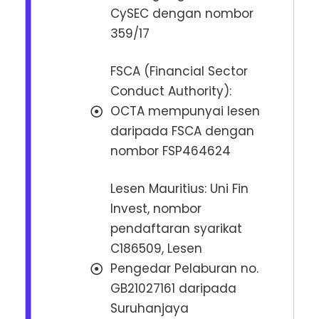
CySEC dengan nombor
359/17
FSCA (Financial Sector
Conduct Authority):
OCTA mempunyai lesen
daripada FSCA dengan
nombor FSP464624
Lesen Mauritius: Uni Fin
Invest, nombor
pendaftaran syarikat
C186509, Lesen
Pengedar Pelaburan no.
GB21027161 daripada
Suruhanjaya