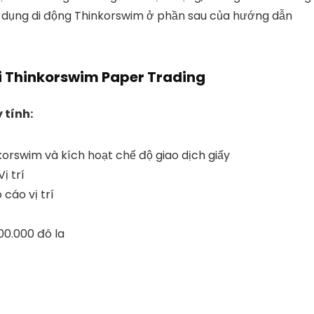
ứng dụng di động Thinkorswim ở phần sau của hướng dẫn
ại Thinkorswim Paper Trading
 tính:
orswim và kích hoạt chế độ giao dịch giấy
ị trí
cáo vị trí
00.000 đô la