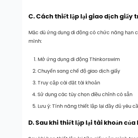
Chọn “Đặt lại tất cả số dư và vị trí”
Kiểm tra số dư tài khoản của bạn (mặc
C.
Cách thiết lập lại giao dịch giấ
Tìm “Điều chỉnh tài khoản” ở góc trên
Xem lại tin nhắn xác nhận
Xác nhận tất cả các vị trí đã được xóa
Mặc dù ứng dụng di động có chức năng hạn chế
Nhấp vào “Áp dụng” để xác nhận
Xác minh lịch sử giao dịch được đặt lạ
mình:
Chờ xác nhận đặt lại
Kiểm tra một giao dịch giấy nhỏ nếu
Mở ứng dụng di động Thinkorswim
Chuyển sang chế độ giao dịch giấy
Truy cập cài đặt tài khoản
Sử dụng các tùy chọn điều chỉnh có sẵn
Lưu ý: Tính năng thiết lập lại đầy đủ yêu
D.
Sau khi thiết lập lại tài khoản của