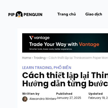
Trang chủ
Giao dịch
Home
»
Trading
»
Cách thiết lập lại Thinkorswim Paper M
LEARN TRADING
,
PHỔ BIẾN
Cách thiết lập lại T
Hướng dẫn từng bước
Written by
Published
Updated
January 27, 2025
February 19, 
Alexandra Winters