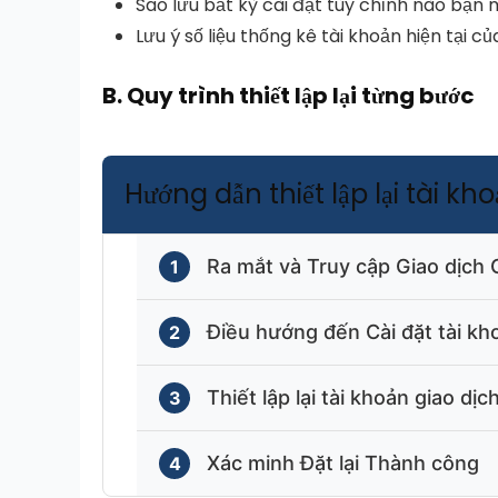
Sao lưu bất kỳ cài đặt tùy chỉnh nào bạn m
Lưu ý số liệu thống kê tài khoản hiện tại c
B.
Quy trình thiết lập lại từng bước
Hướng dẫn thiết lập lại tài kh
Ra mắt và Truy cập Giao dịch 
1
Nền tảng máy tính để bàn Thinkorsw
Điều hướng đến Cài đặt tài kh
2
Nhấp vào nút chuyển đổi “paperMoney
Nhấp vào tab “Giám sát” ở trên cùng
Thiết lập lại tài khoản giao dị
3
Đăng nhập vào tài khoản giao dịch gi
Chọn “Hoạt động và Vị trí”
Nhấp vào “Điều chỉnh tài khoản”
Xác minh Đặt lại Thành công
4
Chờ cho nền tảng tải hoàn toàn
Xác định vị trí phần Tuyên bố vị trí