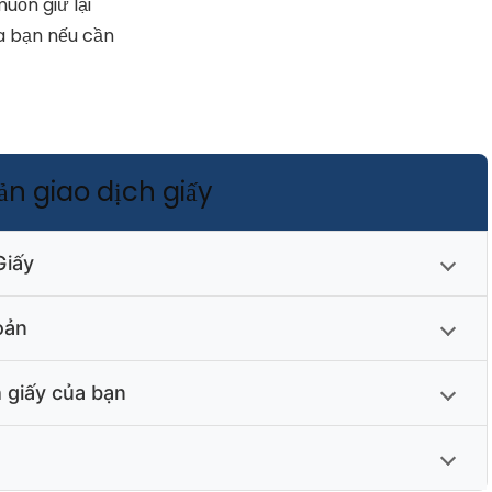
uốn giữ lại
ủa bạn nếu cần
oản giao dịch giấy
Giấy
im mở
oản
” ở góc trên bên phải
ch giấy của bạn
ấy của bạn