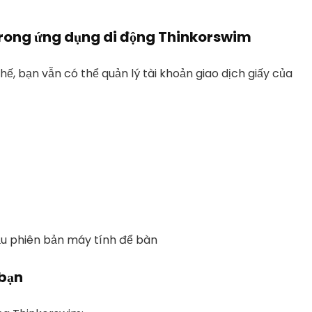
 định là 100.000 đô la)
y trong ứng dụng di động Thinkorswim
 bên phải
, bạn vẫn có thể quản lý tài khoản giao dịch giấy của
i
 muốn
 cầu phiên bản máy tính để bàn
 bạn