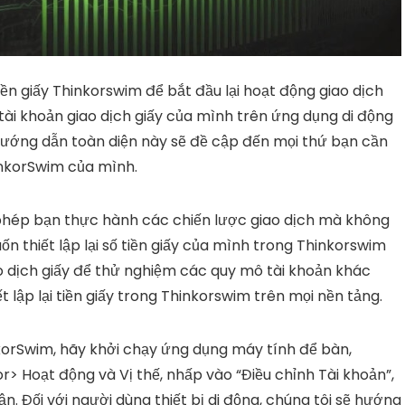
iền giấy Thinkorswim để bắt đầu lại hoạt động giao dịch
tài khoản giao dịch giấy của mình trên ứng dụng di động
ướng dẫn toàn diện này sẽ đề cập đến mọi thứ bạn cần
hinkorSwim của mình.
hép bạn thực hành các chiến lược giao dịch mà không
ốn thiết lập lại số tiền giấy của mình trong Thinkorswim
iao dịch giấy để thử nghiệm các quy mô tài khoản khác
 lập lại tiền giấy trong Thinkorswim trên mọi nền tảng.
inkorSwim, hãy khởi chạy ứng dụng máy tính để bàn,
r> Hoạt động và Vị thế, nhấp vào “Điều chỉnh Tài khoản”,
ận. Đối với người dùng thiết bị di động, chúng tôi sẽ hướng