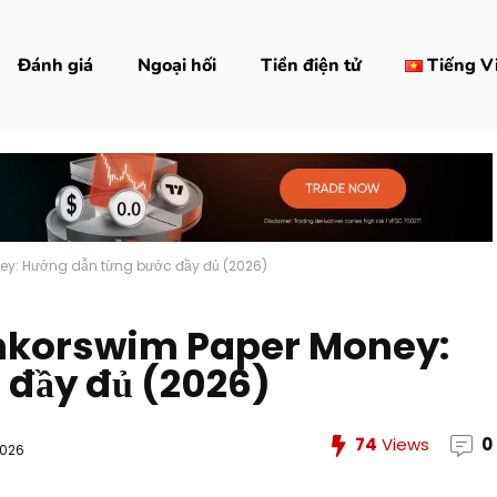
Đánh giá
Ngoại hối
Tiền điện tử
Tiếng V
oney: Hướng dẫn từng bước đầy đủ (2026)
hinkorswim Paper Money:
 đầy đủ (2026)
74
Views
0
2026