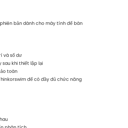
u phiên bản dành cho máy tính để bàn
rí và số dư
sau khi thiết lập lại
bảo toàn
 Thinkorswim để có đầy đủ chức năng
nhau
ến phân tích