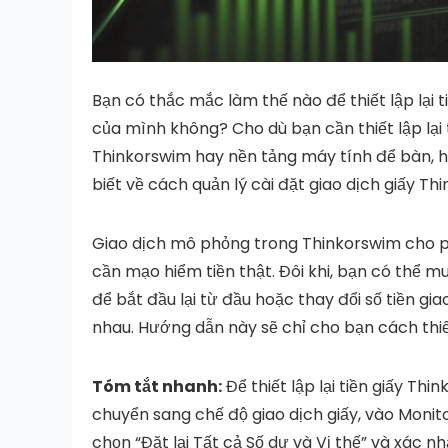
Bạn có thắc mắc làm thế nào để thiết lập lại t
của mình không? Cho dù bạn cần thiết lập lại 
Thinkorswim hay nền tảng máy tính để bàn, h
biết về cách quản lý cài đặt giao dịch giấy T
Giao dịch mô phỏng trong Thinkorswim cho p
cần mạo hiểm tiền thật. Đôi khi, bạn có thể mu
để bắt đầu lại từ đầu hoặc thay đổi số tiền g
nhau. Hướng dẫn này sẽ chỉ cho bạn cách thiết
Tóm tắt nhanh:
Để thiết lập lại tiền giấy Th
chuyển sang chế độ giao dịch giấy, vào Monito
chọn “Đặt lại Tất cả Số dư và Vị thế” và xác nh