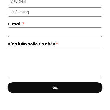
F
i
r
L
s
a
t
E-mail
*
s
t
Bình luận hoặc tin nhắn
*
Nộp