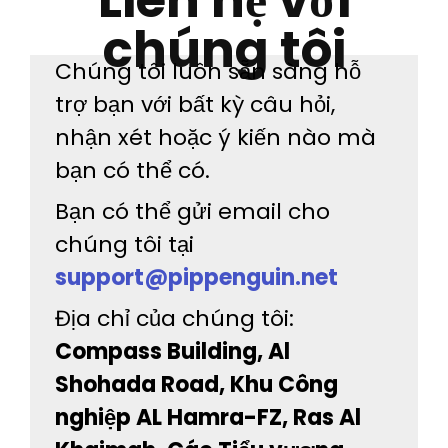
chúng tôi
Chúng tôi luôn sẵn sàng hỗ
trợ bạn với bất kỳ câu hỏi,
nhận xét hoặc ý kiến nào mà
bạn có thể có.
Bạn có thể gửi email cho
chúng tôi tại
support@pippenguin.net
Địa chỉ của chúng tôi:
Compass Building, Al
Shohada Road, Khu Công
nghiệp AL Hamra-FZ, Ras Al