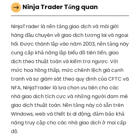
Ninja Trader Tổng quan
NinjaTrader là nền tảng giao dịch và môi giới
hàng đầu chuyên về giao dịch tương lai và ngoại
hối. Được thành lập vào năm 2003, nền tảng này
cung cấp khả năng lập biểu đồ tiên tiến, giao
dịch theo thuật toán và kiểm tra ngược. Với
mức hoa hồng thấp, mức chênh lệch giá cạnh
tranh và sự giám sát theo quy định của CFTC và
NFA, NinjaTrader là lựa chọn ưu tiên cho các
nhà giao dịch tích cực và những người đam mê
giao dịch thuật toán. Nền tảng này có sẵn trên
Windows, web và thiết bị di động, đảm bảo khả
năng truy cập cho các nhà giao dịch ở mọi cấp
độ.