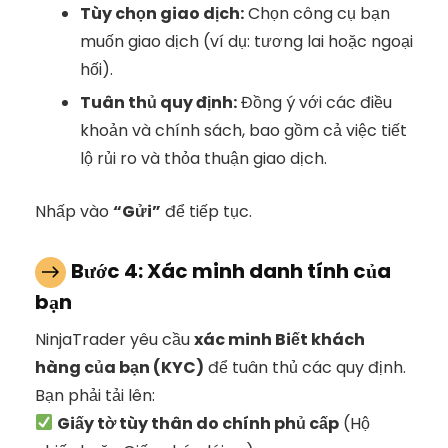
Tùy chọn giao dịch:
Chọn công cụ bạn
muốn giao dịch (ví dụ: tương lai hoặc ngoại
hối).
Tuân thủ quy định:
Đồng ý với các điều
khoản và chính sách, bao gồm cả việc tiết
lộ rủi ro và thỏa thuận giao dịch.
Nhấp vào
“Gửi”
để tiếp tục.
Bước 4: Xác minh danh tính của
bạn
NinjaTrader yêu cầu
xác minh Biết khách
hàng của bạn (KYC)
để tuân thủ các quy định.
Bạn phải tải lên:
Giấy tờ tùy thân do chính phủ cấp
(Hộ