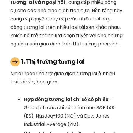
tương lai và ngoại hối
, cung cấp nhiều công
cụ cho các nhà giao dịch tích cực. Nền tảng này
cung cấp quyền truy cập vào nhiều loại hợp
đồng tương lai trên nhiều loại tài sản khác nhau,
khiến nó trở thành lựa chọn tuyệt vời cho những
người muốn giao dịch trên thị trường phái sinh.
1. Thị trường tương lai
NinjaTrader hỗ trợ giao dịch tương lai ở nhiều
loại tài sản, bao gồm:
Hợp đồng tương lai chỉ số cổ phiếu
–
Giao dịch các chỉ số chính như S&P 500
(ES), Nasdaq-100 (NQ) và Dow Jones
Industrial Average (YM).