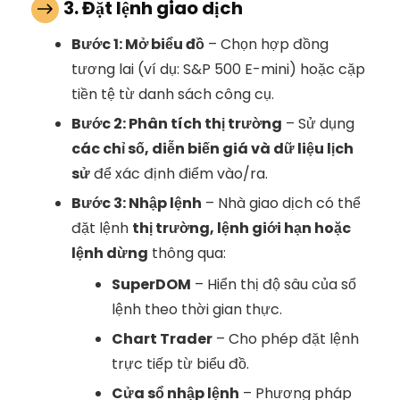
3. Đặt lệnh giao dịch
Bước 1: Mở biểu đồ
– Chọn hợp đồng
tương lai (ví dụ: S&P 500 E-mini) hoặc cặp
tiền tệ từ danh sách công cụ.
Bước 2: Phân tích thị trường
– Sử dụng
các chỉ số, diễn biến giá và dữ liệu lịch
sử
để xác định điểm vào/ra.
Bước 3: Nhập lệnh
– Nhà giao dịch có thể
đặt lệnh
thị trường, lệnh giới hạn hoặc
lệnh dừng
thông qua:
SuperDOM
– Hiển thị độ sâu của sổ
lệnh theo thời gian thực.
Chart Trader
– Cho phép đặt lệnh
trực tiếp từ biểu đồ.
Cửa sổ nhập lệnh
– Phương pháp