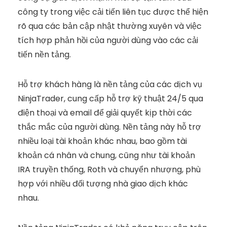
công ty trong việc cải tiến liên tục được thể hiện
rõ qua các bản cập nhật thường xuyên và việc
tích hợp phản hồi của người dùng vào các cải
tiến nền tảng.
Hỗ trợ khách hàng là nền tảng của các dịch vụ
NinjaTrader, cung cấp hỗ trợ kỹ thuật 24/5 qua
điện thoại và email để giải quyết kịp thời các
thắc mắc của người dùng. Nền tảng này hỗ trợ
nhiều loại tài khoản khác nhau, bao gồm tài
khoản cá nhân và chung, cũng như tài khoản
IRA truyền thống, Roth và chuyển nhượng, phù
hợp với nhiều đối tượng nhà giao dịch khác
nhau.