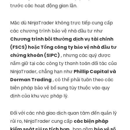
trước các hoạt động gian lận.
Mặc dù NinjaTrader không trực tiếp cung cấp
các chương trình bảo vệ nhà đầu tư như
Chương trình bồi thường dịch vụ tài chính
(FSCS) hoặc Tổng công ty bảo vệ nhà đầu tư
chứng khoán (SIPC)
, nhưng các quỹ được
nắm giữ tại các công ty thanh toán đối tác của
NinjaTrader, chẳng hạn như
Phillip Capital và
Dorman Trading
, có thể phải tuân theo các
biện pháp bảo vệ bổ sung tùy thuộc vào quy
định của khu vực pháp lý.
Đối với các nhà giao dịch quan tâm đến quản lý
rủi ro, NinjaTrader cung cấp
các biện pháp
kiểm soát rủi ro tích hợp
, bao gồm
bảo vệ số