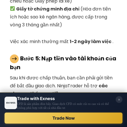
chiếu hoặc Giấy phép lái xe)
Giấy tờ chứng minh địa chỉ
(Hóa đơn tiện
ích hoặc sao kê ngân hàng, được cấp trong
vòng 3 tháng gần nhất)
Việc xác minh thường mất
1-2 ngày làm việc
.
Bước 5: Nạp tiền vào tài khoản của
bạn
Sau khi được chấp thuận, bạn cần phải gửi tiền
để bắt đầu giao dịch. NinjaTrader hỗ trợ
các
phương thức nạp tiền
sau:
Chuyển khoản
– An toàn và được sử dụng
rộng rãi cho các giao dịch lớn.
ĐĂNG KÝ
Chuyển khoản ACH (chỉ dành cho Hoa Kỳ)
– Dành cho các nhà giao dịch trong nước,