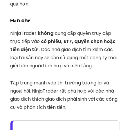
quả hơn.
Hạn chế
NinjaTrader
không
cung cấp quyền truy cập
trực tiếp vào
cổ phiếu, ETF, quyền chọn hoặc
tiền điện tử
. Các nhà giao dịch tìm kiếm các
loại tài sản này sẽ cần sử dụng một công ty môi
giới bên ngoài tích hợp với nền tảng.
Tập trung mạnh vào thị trường tương lai và
ngoại hối, NinjaTrader rất phù hợp với các nhà
giao dịch thích giao dịch phái sinh với các công
cụ và phân tích tiên tiến.