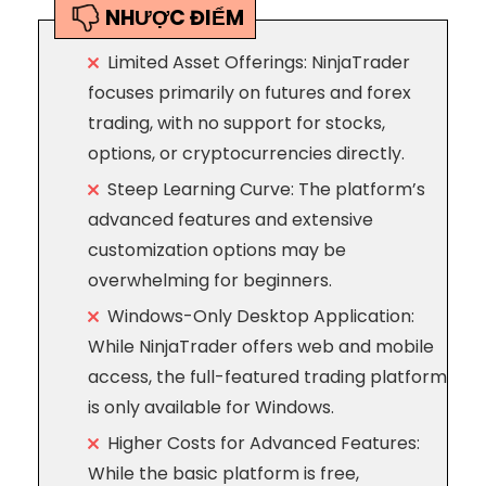
NHƯỢC ĐIỂM
Limited Asset Offerings: NinjaTrader
focuses primarily on futures and forex
trading, with no support for stocks,
options, or cryptocurrencies directly.
Steep Learning Curve: The platform’s
advanced features and extensive
customization options may be
overwhelming for beginners.
Windows-Only Desktop Application:
While NinjaTrader offers web and mobile
access, the full-featured trading platform
is only available for Windows.
Higher Costs for Advanced Features:
While the basic platform is free,