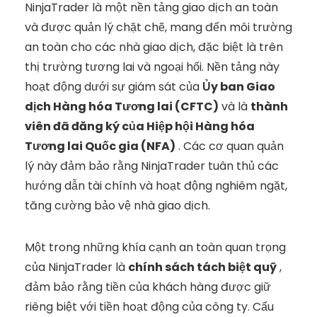
NinjaTrader là một nền tảng giao dịch an toàn
và được quản lý chặt chẽ, mang đến môi trường
an toàn cho các nhà giao dịch, đặc biệt là trên
thị trường tương lai và ngoại hối. Nền tảng này
hoạt động dưới sự giám sát của
Ủy ban Giao
dịch Hàng hóa Tương lai (CFTC)
và là
thành
viên đã đăng ký của Hiệp hội Hàng hóa
Tương lai Quốc gia (NFA)
. Các cơ quan quản
lý này đảm bảo rằng NinjaTrader tuân thủ các
hướng dẫn tài chính và hoạt động nghiêm ngặt,
tăng cường bảo vệ nhà giao dịch.
Một trong những khía cạnh an toàn quan trọng
của NinjaTrader là
chính sách tách biệt quỹ
,
đảm bảo rằng tiền của khách hàng được giữ
riêng biệt với tiền hoạt động của công ty. Cấu