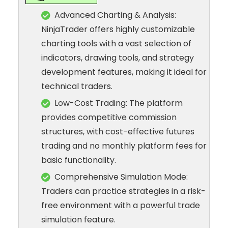
Advanced Charting & Analysis:
NinjaTrader offers highly customizable
charting tools with a vast selection of
indicators, drawing tools, and strategy
development features, making it ideal for
technical traders.
Low-Cost Trading: The platform
provides competitive commission
structures, with cost-effective futures
trading and no monthly platform fees for
basic functionality.
Comprehensive Simulation Mode:
Traders can practice strategies in a risk-
free environment with a powerful trade
simulation feature.