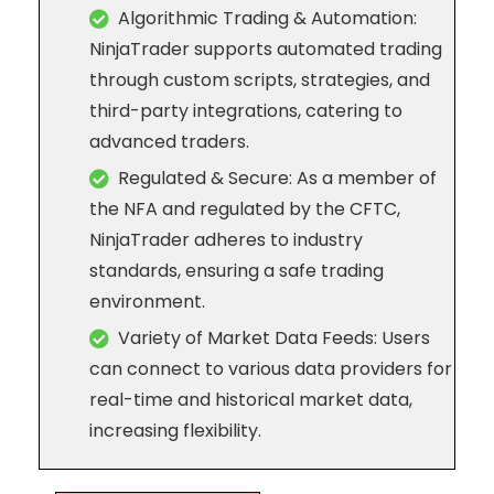
Algorithmic Trading & Automation:
NinjaTrader supports automated trading
through custom scripts, strategies, and
third-party integrations, catering to
advanced traders.
Regulated & Secure: As a member of
the NFA and regulated by the CFTC,
NinjaTrader adheres to industry
standards, ensuring a safe trading
environment.
Variety of Market Data Feeds: Users
can connect to various data providers for
real-time and historical market data,
increasing flexibility.