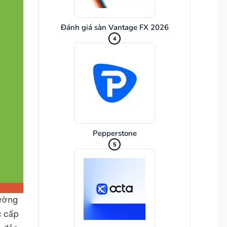
Đánh giá sàn Vantage FX 2026
4
Pepperstone
5
rường
c cấp