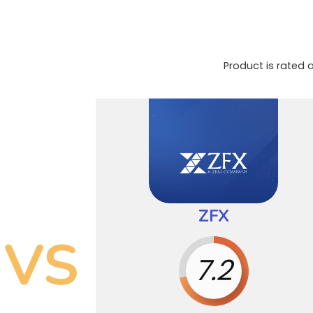
Product is rated 
ZFX
VS
7.2