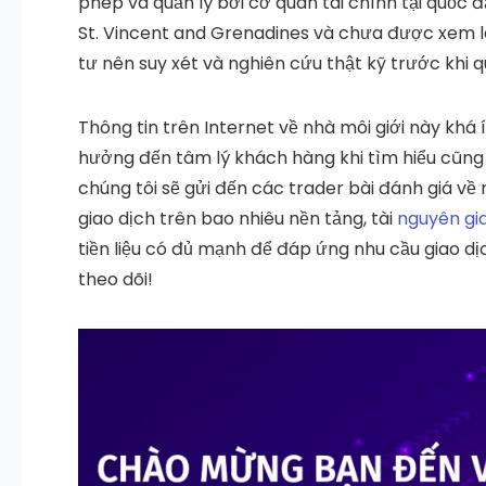
phép và quản lý bởi cơ quan tài chính tại quốc đ
St. Vincent and Grenadines và chưa được xem là
tư nên suy xét và nghiên cứu thật kỹ trước khi q
Thông tin trên Internet về nhà môi giới này khá 
hưởng đến tâm lý khách hàng khi tìm hiểu cũng 
chúng tôi sẽ gửi đến các trader bài đánh giá về 
giao dịch trên bao nhiêu nền tảng, tài
nguyên gi
tiền liệu có đủ mạnh để đáp ứng nhu cầu giao dị
theo dõi!