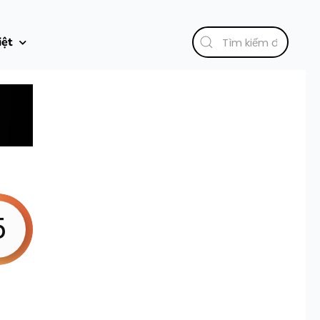
iệt
5