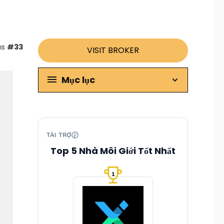
as
#33
VISIT BROKER
Mục lục
TÀI TRỢ
Top 5 Nhà Môi Giới Tốt Nhất
1