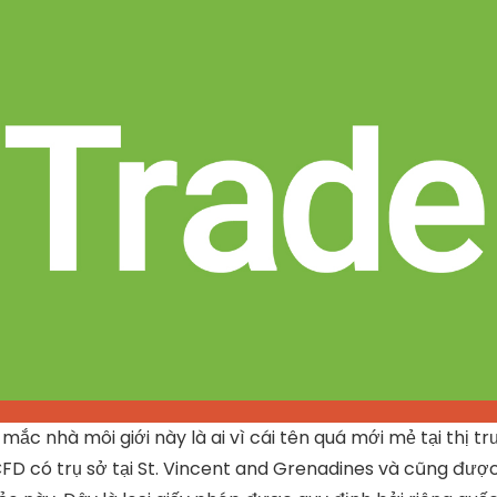
ắc nhà môi giới này là ai vì cái tên quá mới mẻ tại thị t
 CFD có trụ sở tại St. Vincent and Grenadines và cũng đượ