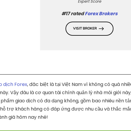
Expert Score
#17 rated
Forex Brokers
VISIT BROKER
o dịch Forex
, đăc biệt là tại Việt Nam vì không có quá nhiề
 này. Vậy đâu là cơ quan tài chính quản lý nhà môi giới này,
n phẩm giao dịch có đa dạng không, gồm bao nhiêu nền tản
hỗ trợ khách hàng có đáp ứng được nhu cầu và thắc mắ
ánh giá hôm nay nhé!