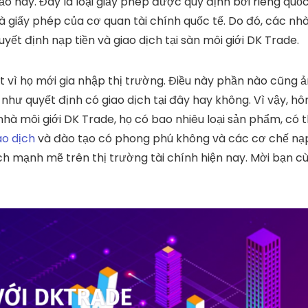
ảo này. Đây là loại giấy phép được quy định bởi riêng quố
 giấy phép của cơ quan tài chính quốc tế. Do đó, các nh
uyết định nạp tiền và giao dịch tại sàn môi giới DK Trade.
ít vì họ mới gia nhập thị trường. Điều này phần nào cũng 
như quyết định có giao dịch tại đây hay không. Vì vậy, h
nhà môi giới DK Trade, họ có bao nhiêu loại sản phẩm, có 
ao dịch
và đào tạo có phong phú không và các cơ chế nạp
ch mạnh mẽ trên thị trường tài chính hiện nay. Mời bạn c