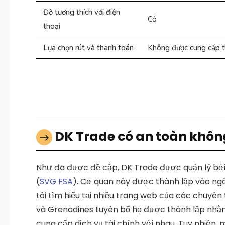
Độ tương thích với điện
Có
thoại
Lựa chọn rút và thanh toán
Không được cung cấp t
DK Trade có an toàn không
Như đã được đề cập, DK Trade được quản lý bở
(
SVG FSA
). Cơ quan này được thành lập vào ngà
tôi tìm hiểu tại nhiều trang web của các chuyên
và Grenadines tuyên bố họ được thành lập nhằm
cung cấp dịch vụ tài chính với nhau. Tuy nhiên