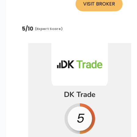
VISIT BROKER
5
/10
(Expert Score)
DK Trade
5