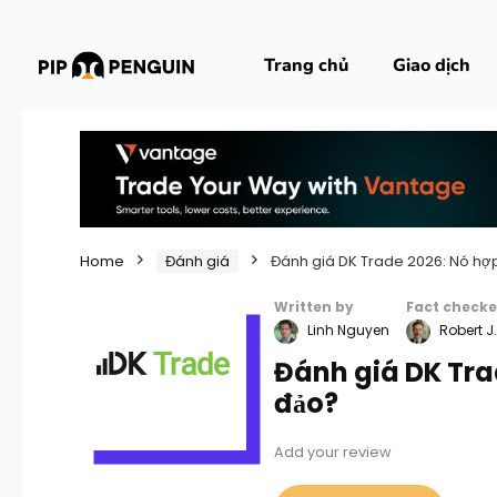
Trang chủ
Giao dịch
Home
Đánh giá
Đánh giá DK Trade 2026: Nó hợ
Written by
Fact checke
Linh Nguyen
Robert J
Đánh giá DK Tra
đảo?
Add your review