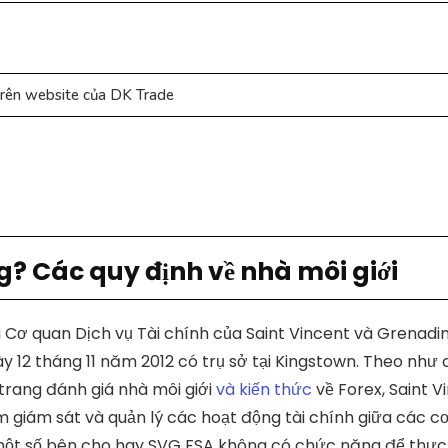
rên website của DK Trade
? Các quy định về nhà môi giới
i
Cơ quan Dịch vụ Tài chính của Saint Vincent và Grenadi
y 12 tháng 11 năm 2012 có trụ sở tại Kingstown. Theo như
 trang đánh giá nhà môi giới
và kiến thức
về Forex, Saint V
 giám sát và quản lý các hoạt động tài chính giữa các c
, một số bên cho hay SVG FSA không có chức năng để thực