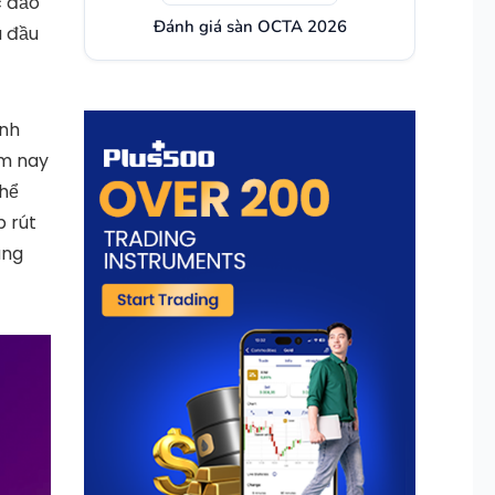
c đảo
Đánh giá sàn OCTA 2026
à đầu
ảnh
ôm nay
thể
 rút
ùng