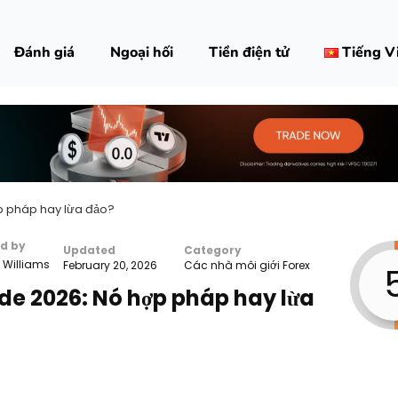
Đánh giá
Ngoại hối
Tiền điện tử
Tiếng V
p pháp hay lừa đảo?
d by
Updated
Category
. Williams
February 20, 2026
Các nhà môi giới Forex
de 2026: Nó hợp pháp hay lừa