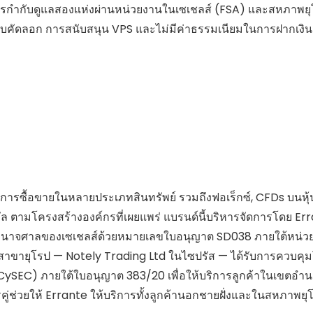
้การกำกับดูแลสองแห่งผ่านหน่วยงานในเซเชลส์ (FSA) และสหภาพย
บบคัดลอก การสนับสนุน VPS และไม่มีค่าธรรมเนียมในการฝากเงิน
ึงการซื้อขายในหลายประเภทสินทรัพย์ รวมถึงฟอเร็กซ์, CFDs บนหุ้
ัล
ตามโครงสร้างองค์กรที่เผยแพร่ แบรนด์นี้บริหารจัดการโดย
Err
ำนาจศาลของเซเชลส์ด้วยหมายเลขใบอนุญาต
SD038
ภายใต้หน่ว
 สาขายุโรป —
Notely Trading Ltd
ในไซปรัส — ได้รับการควบคุ
(CySEC) ภายใต้ใบอนุญาต
383/20
เพื่อให้บริการลูกค้าในเขตอำ
ช่วยให้ Errante ให้บริการทั้งลูกค้านอกชายฝั่งและในสหภาพยุ