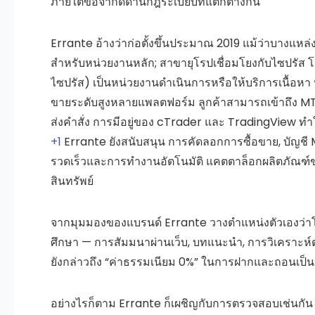
ภายใต้ข้อจำกัดด้านกฎระเบียบที่แตกต่างกัน
Errante อ้างว่าก่อตั้งขึ้นประมาณ
2019
แม้ว่าบางแหล่
สำหรับหน่วยงานหลัก; สาขายุโรปเชื่อมโยงกับไซปรัส
โ
ไซปรัส) เป็นหน่วยงานดำเนินการหรือให้บริการเนื้อหา
ขายระดับสูงหลายแพลตฟอร์ม ลูกค้าสามารถเข้าถึง
M
ส่งคำสั่ง การมีอยู่ของ cTrader และ TradingView ทำ
+1
Errante ยังสนับสนุน
การคัดลอกการซื้อขาย
,
บัญช
รวดเร็วและการทำงานอัตโนมัติ แคตตาล็อกผลิตภัณฑ์ข
สินทรัพย์
จากมุมมองของแบรนด์ Errante วางตำแหน่งตัวเองว่าโปร่
ศึกษา — การสัมมนาผ่านเว็บ, บทแนะนำ, การวิเคราะห์ต
ยังกล่าวถึง
“ค่าธรรมเนียม 0%”
ในการฝากและถอนเป็นป
อย่างไรก็ตาม Errante ก็เผชิญกับการตรวจสอบเช่นกัน 