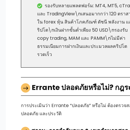
รองรับหลายแพลตฟอร์ม: MT4, MT5, cTr
และ TradingView\nเสนอมากกว่า 120 ตราส
ใน forex หุ้น สินค้าโภคภัณฑ์ ดัชนี พลังงาน 
ริปโต\nเงินฝากขั้นต่ำเพียง 50 USD\nรองรับ
copy trading, MAM และ PAMM\nไม่มีค่า
ธรรมเนียมการฝากเงินและประมวลผลคริปโต
รวดเร็ว
Errante ปลอดภัยหรือไม่? กฎร
การประเมินว่า
Errante
“ปลอดภัย” หรือไม่ ต้องตรวจ
ปลอดภัย และประวัติ