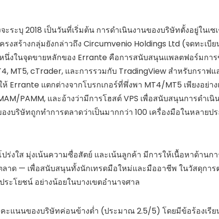
งจะระบุ
2018
เป็นวันที่เริ่มต้น
การดำเนินงานของบริษัทตั้งอยู่ในเซเ
ครงสร้างกลุ่มยังกล่าวถึง
Circumvenio Holdings Ltd
(จดทะเบีย
หนึ่งในจุดขายหลักของ Errante คือการสนับสนุนแพลตฟอร์มการซ
T4
,
MT5
,
cTrader
, และการรวมกับ
TradingView
สำหรับกราฟแ
ให้ Errante แตกต่างจากโบรกเกอร์ที่พึ่งพา MT4/MT5 เพียงอย่างเ
ี MAM/PAMM
, และอ้างว่ามีการโฮสต์ VPS เพื่อสนับสนุนการดำเนิน
องบริษัทถูกทำการตลาดว่าเป็นมากกว่า 100 เครื่องมือในหลายป
งใส มุ่งเน้นความซื่อสัตย์ และเน้นลูกค้า มีการให้เนื้อหาด้านกา
ลาด — เพื่อสนับสนุนทั้งนักเทรดมือใหม่และมืออาชีพ ในวัสดุกา
ระโยชน์ อย่างน้อยในบางเขตอำนาจศาล
คะแนนของบริษัทค่อนข้างต่ำ (ประมาณ 2.5/5) โดยมีข้อร้องเรียน