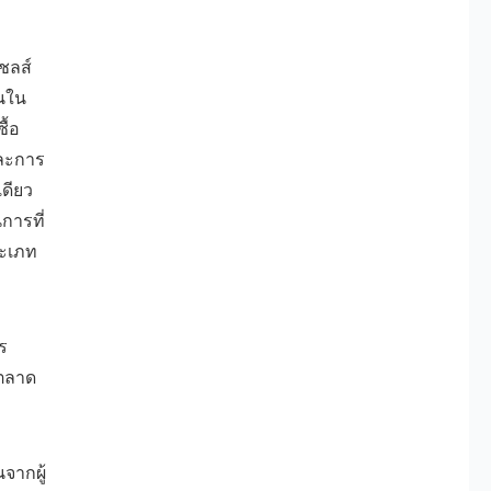
ชลส์
นใน
ื้อ
ละการ
ดียว
การที่
ระเภท
ร
รตลาด
จากผู้