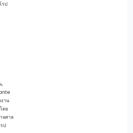
ุโรป
น,
ante
ยงาน
มโดย
นาจศาล
โรป