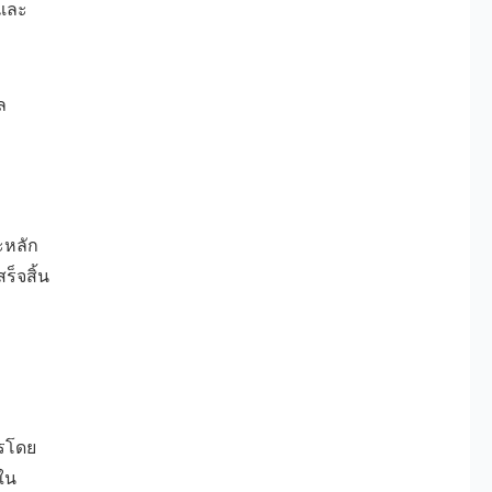
สและ
ล
ะหลัก
็จสิ้น
ารโดย
้ใน