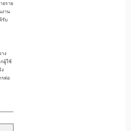
ลายราย
ินงาน
้รับ
วาง
ผู้ใช้
ิง
ารต่อ