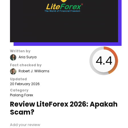
Written by
4.4
Aria Surya
Fact checked by
Robert J. Williams
Updated
20 February 2026
Category
Pialang Forex
Review LiteForex 2026: Apakah
Scam?
Add your review