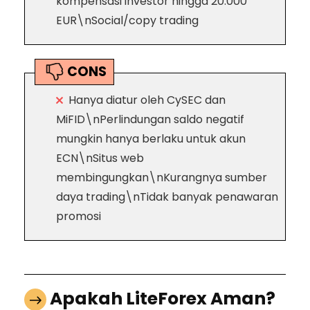
kompensasi investor hingga 20.000
EUR\nSocial/copy trading
CONS
Hanya diatur oleh CySEC dan
MiFID\nPerlindungan saldo negatif
mungkin hanya berlaku untuk akun
ECN\nSitus web
membingungkan\nKurangnya sumber
daya trading\nTidak banyak penawaran
promosi
Apakah LiteForex Aman?