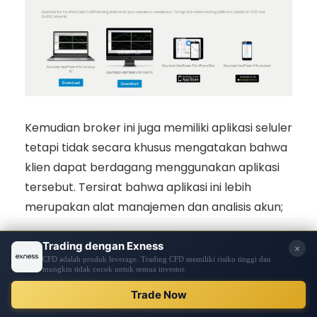
Kemudian broker ini juga memiliki aplikasi seluler
tetapi tidak secara khusus mengatakan bahwa
klien dapat berdagang menggunakan aplikasi
tersebut. Tersirat bahwa aplikasi ini lebih
merupakan alat manajemen dan analisis akun;
Anda dapat mengatur filter dan
mendapatkan informasi terkini hanya
untuk pasangan mata uang atau
MENDAFTA
instrumen perdagangan lain yang Anda