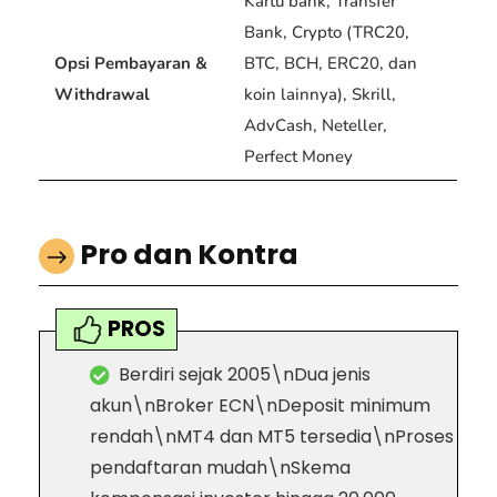
Kartu bank, Transfer
Bank, Crypto (TRC20,
Opsi Pembayaran &
BTC, BCH, ERC20, dan
Withdrawal
koin lainnya), Skrill,
AdvCash, Neteller,
Perfect Money
Pro dan Kontra
PROS
Berdiri sejak 2005\nDua jenis
akun\nBroker ECN\nDeposit minimum
rendah\nMT4 dan MT5 tersedia\nProses
pendaftaran mudah\nSkema