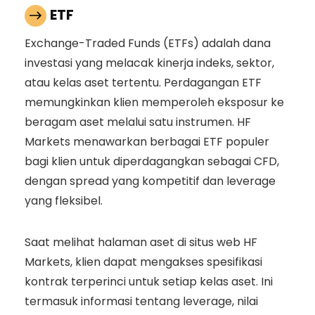
ETF
Exchange-Traded Funds (ETFs) adalah dana
investasi yang melacak kinerja indeks, sektor,
atau kelas aset tertentu. Perdagangan ETF
memungkinkan klien memperoleh eksposur ke
beragam aset melalui satu instrumen. HF
Markets menawarkan berbagai ETF populer
bagi klien untuk diperdagangkan sebagai CFD,
dengan spread yang kompetitif dan leverage
yang fleksibel.
Saat melihat halaman aset di situs web HF
Markets, klien dapat mengakses spesifikasi
kontrak terperinci untuk setiap kelas aset. Ini
termasuk informasi tentang leverage, nilai