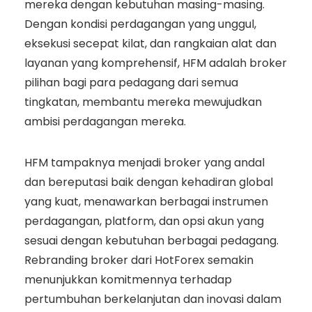
mereka dengan kebutuhan masing-masing.
Dengan kondisi perdagangan yang unggul,
eksekusi secepat kilat, dan rangkaian alat dan
layanan yang komprehensif, HFM adalah broker
pilihan bagi para pedagang dari semua
tingkatan, membantu mereka mewujudkan
ambisi perdagangan mereka.
HFM tampaknya menjadi broker yang andal
dan bereputasi baik dengan kehadiran global
yang kuat, menawarkan berbagai instrumen
perdagangan, platform, dan opsi akun yang
sesuai dengan kebutuhan berbagai pedagang.
Rebranding broker dari HotForex semakin
menunjukkan komitmennya terhadap
pertumbuhan berkelanjutan dan inovasi dalam