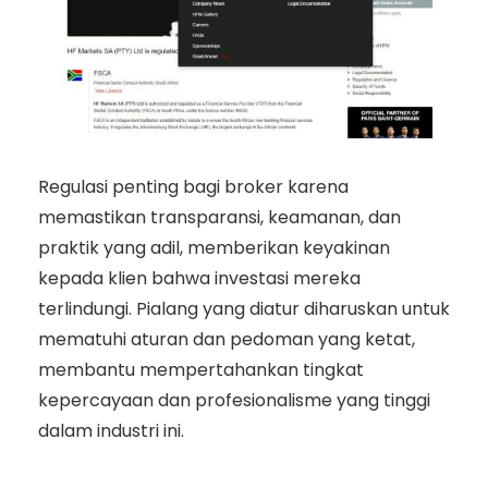
Regulasi penting bagi broker karena
memastikan transparansi, keamanan, dan
praktik yang adil, memberikan keyakinan
kepada klien bahwa investasi mereka
terlindungi. Pialang yang diatur diharuskan untuk
mematuhi aturan dan pedoman yang ketat,
membantu mempertahankan tingkat
kepercayaan dan profesionalisme yang tinggi
dalam industri ini.