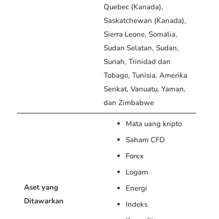
Quebec (Kanada),
Saskatchewan (Kanada),
Sierra Leone, Somalia,
Sudan Selatan, Sudan,
Suriah, Trinidad dan
Tobago, Tunisia, Amerika
Serikat, Vanuatu, Yaman,
dan Zimbabwe
Mata uang kripto
Saham CFD
Forex
Logam
Aset yang
Energi
Ditawarkan
Indeks