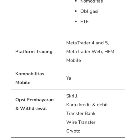
Komoditas
Obligasi
ETF
MetaTrader 4 and 5,
Platform Trading
MetaTrader Web, HFM
Mobile
Kompabilitas
Ya
Mobile
Skrill
Opsi Pembayaran
Kartu kredit & debit
& Withdrawal
Transfer Bank
Wire Transfer
Crypto