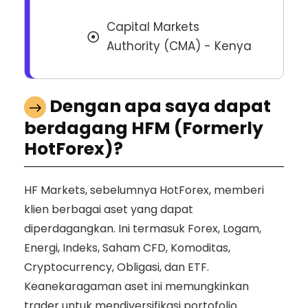
Capital Markets
Authority (CMA) - Kenya
Dengan apa saya dapat
berdagang HFM (Formerly
HotForex)?
HF Markets, sebelumnya HotForex, memberi
klien berbagai aset yang dapat
diperdagangkan. Ini termasuk Forex, Logam,
Energi, Indeks, Saham CFD, Komoditas,
Cryptocurrency, Obligasi, dan ETF.
Keanekaragaman aset ini memungkinkan
trader untuk mendiversifikasi portofolio