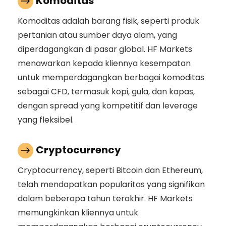
Komoditas
Komoditas adalah barang fisik, seperti produk
pertanian atau sumber daya alam, yang
diperdagangkan di pasar global. HF Markets
menawarkan kepada kliennya kesempatan
untuk memperdagangkan berbagai komoditas
sebagai CFD, termasuk kopi, gula, dan kapas,
dengan spread yang kompetitif dan leverage
yang fleksibel.
Cryptocurrency
Cryptocurrency, seperti Bitcoin dan Ethereum,
telah mendapatkan popularitas yang signifikan
dalam beberapa tahun terakhir. HF Markets
memungkinkan kliennya untuk