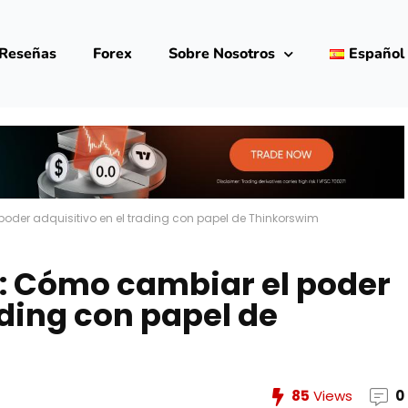
Reseñas
Forex
Sobre Nosotros​
Español
oder adquisitivo en el trading con papel de Thinkorswim
: Cómo cambiar el poder
ading con papel de
85
Views
0