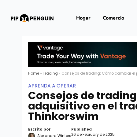
Hogar
Comercio
Home
»
Trading
»
Consejos de trading: Cómo cambiar el p
APRENDA A OPERAR
Consejos de trading
adquisitivo en el tr
Thinkorswim
Escrito por
Published
26 de February de 2025
Alexandra Winters