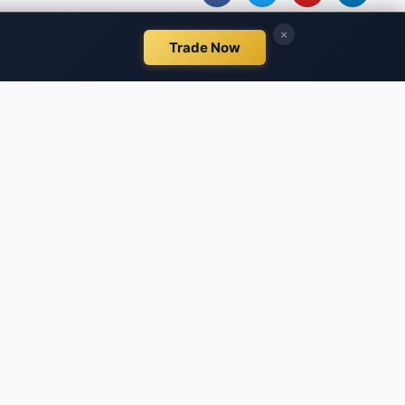
Síguenos
Facebook
Twitter
Instagram
los escritores citados. No representa las
uier decisión de inversión, debe realizar su
pio riesgo.