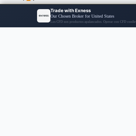
Categorías
Compañ
Comercio
Sobre Noso
Forex
Contacta c
Cripto
Reseñas
© 2026 PINGÜINO PIP
Descargo de Responsabilidad:
Las opi
recomendaciones de PIPPenguin sobre si comp
propia inv