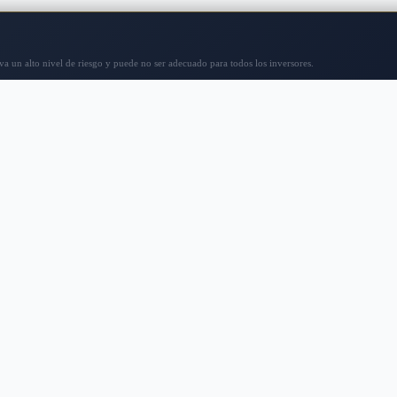
ía
Legal
tros
Términos y condiciones
on nosotras
Política de Privacidad
niones expresadas en las noticias de PIPPenguin son las de 
rar, vender o mantener inversiones. Antes de tomar cualq
estigación. Utilice la información proporcionada bajo su pro