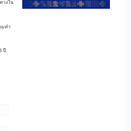
วทางใน
่วมทำ
 ปี