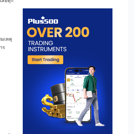
สียทุก
สมเหตุ
การ