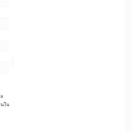
ัล
กชนใน